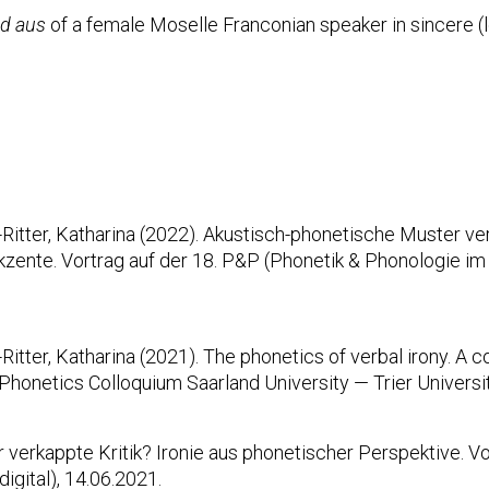
nd aus
of a female Moselle Franconian speaker in sincere (lef
-Ritter, Katharina (2022). Akustisch-phonetische Muster ver
zente. Vortrag auf der 18. P&P (Phonetik & Phonologie im
-Ritter, Katharina (2021). The phonetics of verbal irony. A
netics Colloquium Saarland University — Trier University 
er verkappte Kritik? Ironie aus phonetischer Perspektive.
igital), 14.06.2021.