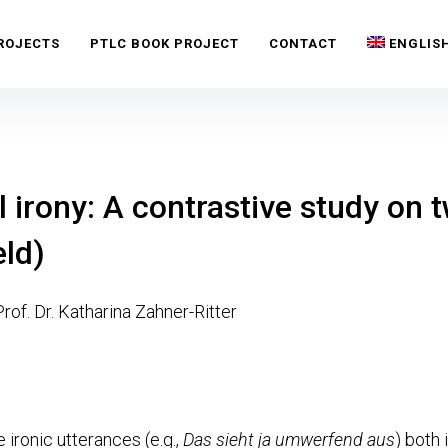
C)
ROJECTS
PTLC BOOK PROJECT
CONTACT
ENGLIS
l irony: A contrastive study on
ld)
rof. Dr. Katharina Zahner-Ritter
 ironic utterances (e.g.,
Das sieht ja umwerfend aus
) both