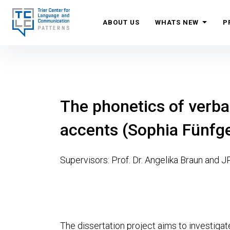
Skip
to
Trier Center for Language and Communication (TCL
Trier University
ABOUT US
WHATS NEW
P
content
The phonetics of verba
accents (Sophia Fünfge
Supervisors: Prof. Dr. Angelika Braun and JP
The dissertation project aims to investigate